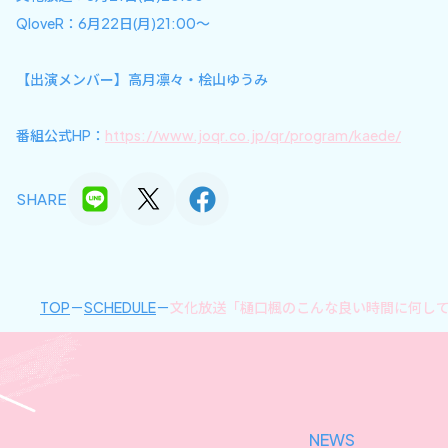
QloveR：6月22日(月)21:00～
【出演メンバー】高月凛々・桧山ゆうみ
番組公式HP：
https://www.joqr.co.jp/qr/program/kaede/
SHARE
TOP
SCHEDULE
文化放送「樋口楓のこんな良い時間に何し
NEWS