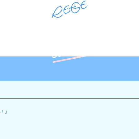
RE-GE Official site
Schedule
ん！」