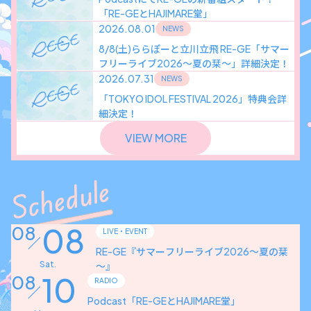
「RE-GEとHAJIMARE堂」
2026.08.01
NEWS
8/8(土)ららぽーと立川立飛 RE-GE「サマー
フリーライブ2026〜夏の栞〜」詳細決定！
2026.07.31
NEWS
「TOKYO IDOL FESTIVAL 2026」特典会詳
細決定！
VIEW MORE
Schedule
08
08
LIVE・EVENT
RE-GE『サマーフリーライブ2026～夏の栞
Sat.
～』
10
08
RADIO
Podcast「RE-GEとHAJIMARE堂」