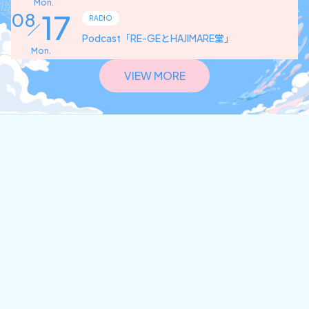
Mon.
17
08
RADIO
Podcast「RE-GEとHAJIMARE堂」
Mon.
VIEW MORE