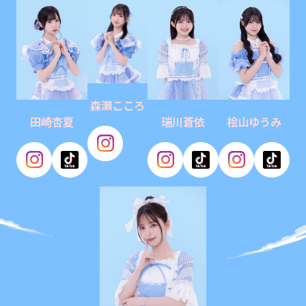
森瀬こころ
田崎杏夏
瑞川蒼依
桧山ゆうみ