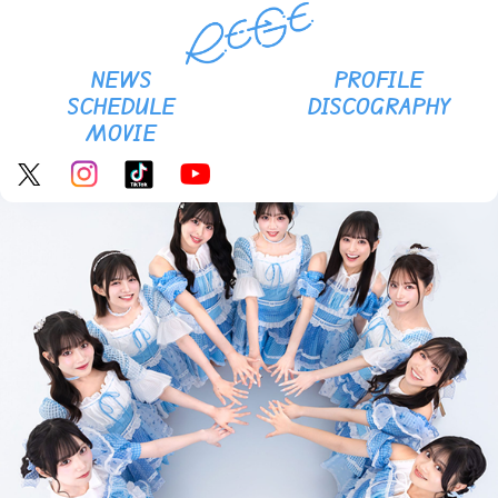
RE-GE Official site
NEWS
PROFILE
SCHEDULE
DISCOGRAPHY
MOVIE