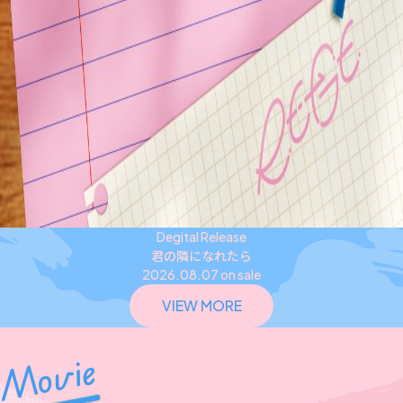
Degital Release
君の隣になれたら
2026.08.07 on sale
VIEW MORE
Movie