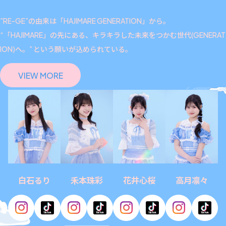
”RE-GE”の由来は「HAJIMARE GENERATION」から。
“「HAJIMARE」の先にある、キラキラした未来をつかむ世代(GENERAT
ION)へ。” という願いが込められている。
VIEW MORE
白石るり
禾本珠彩
花井心桜
高月凛々