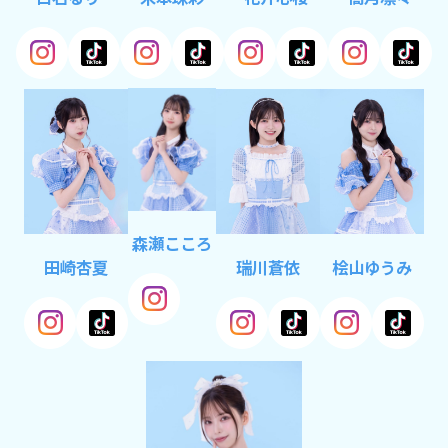
森瀬こころ
田崎杏夏
瑞川蒼依
桧山ゆうみ