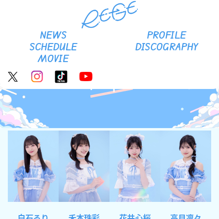
RE-GE Official site
NEWS
PROFILE
SCHEDULE
DISCOGRAPHY
MOVIE
Profile
白石るり
禾本珠彩
花井心桜
高月凛々