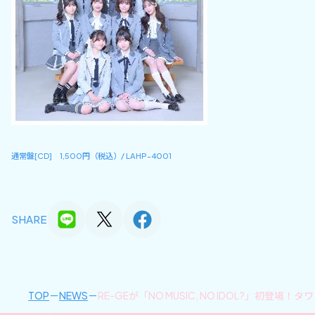
通常盤[CD] 1,500円（税込）/ LAHP-4001
SHARE
TOP
NEWS
RE-GEが「NO MUSIC, NO IDOL?」初