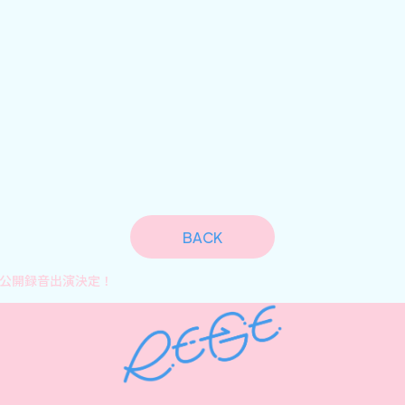
BACK
シ公開録音出演決定！