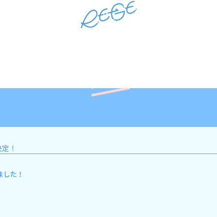
RE-GE Official site
News
決定！
ました！