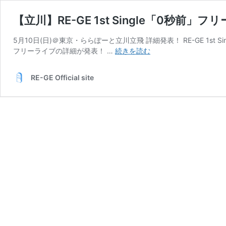
【立川】RE-GE 1st Single「0秒前」
5月10日(日)＠東京・ららぽーと立川立飛 詳細発表！ RE-GE 1
【立
フリーライブの詳細が発表！ …
続きを読む
川】
RE-
RE-GE Official site
GE
1st
Single「0
秒
前」
フ
リ
ー
ラ
イ
ブ
ツ
ア
ー